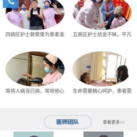
详情咨
询我们
400-
6591900
四病区护士裴雯雯为患者准
五病区护士拾金不昧，平凡
备生日惊喜
里传递正能量...
常将人病当已病，常将他心
生命需要精心呵护，患者需
比我心
要暖心关怀
查看更多>>