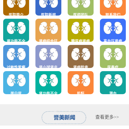
医院简介
医院新闻
医师团队
联系我们
肾功能不全
肾病综合征
糖尿病肾病
高血压肾病
过敏性紫癜
肾小球肾炎
肾病检查
尿毒症
蛋白尿
肾功能不全
肌酐
潜血
查看更多>>