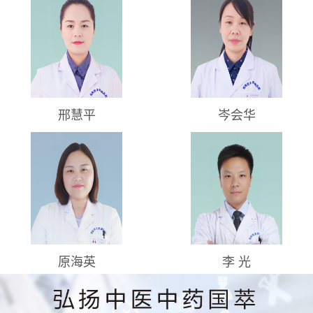
邢慧平
岑会华
原海英
李 光