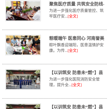
聚焦医疗质量 共筑安全防线-
为进一步强化医疗质量管控、筑
鹤壁市中...
牢医疗安...
[全文]
粽暖端午 医患同心 河南誉美
粽叶飘香迎端阳，医患温情护安
肾病医...
康。为传...
[全文]
【以训筑安 防患未“燃”】县
为进一步强化医院消防安全管
消防救援...
理，提升全...
[全文]
【以训筑安 防患未“燃”】县