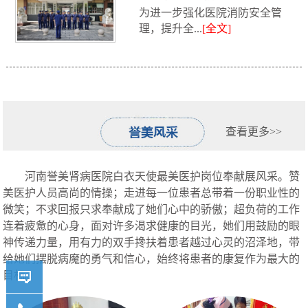
为进一步强化医院消防安全管
消防救援...
理，提升全...
[全文]
查看更多>>
河南誉美肾病医院白衣天使最美医护岗位奉献展风采。赞
美医护人员高尚的情操；走进每一位患者总带着一份职业性的
微笑；不求回报只求奉献成了她们心中的骄傲；超负荷的工作
连着疲惫的心身，面对许多渴求健康的目光，她们用鼓励的眼
神传递力量，用有力的双手搀扶着患者越过心灵的沼泽地，带
给她们摆脱病魔的勇气和信心，始终将患者的康复作为最大的
目标。