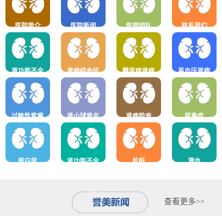
医院简介
医院新闻
医师团队
联系我们
肾功能不全
肾病综合征
糖尿病肾病
高血压肾病
过敏性紫癜
肾小球肾炎
肾病检查
尿毒症
蛋白尿
肾功能不全
肌酐
潜血
查看更多>>