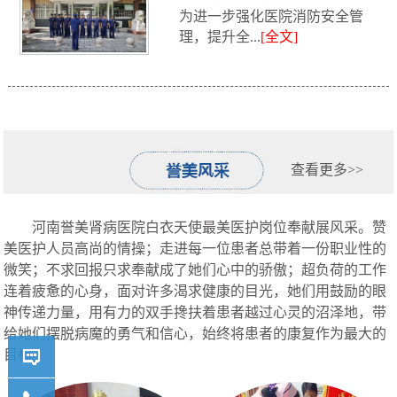
为进一步强化医院消防安全管
消防救援...
理，提升全...
[全文]
查看更多>>
河南誉美肾病医院白衣天使最美医护岗位奉献展风采。赞
美医护人员高尚的情操；走进每一位患者总带着一份职业性的
微笑；不求回报只求奉献成了她们心中的骄傲；超负荷的工作
连着疲惫的心身，面对许多渴求健康的目光，她们用鼓励的眼
神传递力量，用有力的双手搀扶着患者越过心灵的沼泽地，带
给她们摆脱病魔的勇气和信心，始终将患者的康复作为最大的
目标。