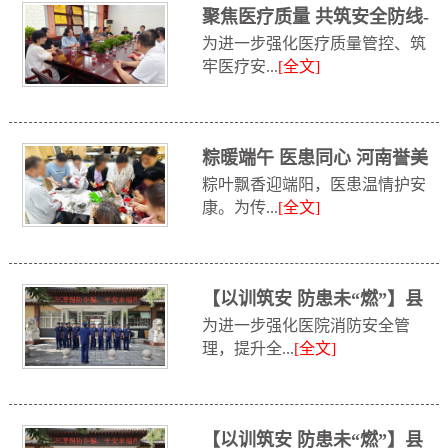
聚焦医疗质量 共筑安全防线-
为进一步强化医疗质量管控、筑
鹤壁市中...
牢医疗安...
[全文]
粽暖端午 医患同心 河南誉美
粽叶飘香迎端阳，医患温情护安
肾病医...
康。为传...
[全文]
【以训筑安 防患未“燃”】县
为进一步强化医院消防安全管
消防救援...
理，提升全...
[全文]
【以训筑安 防患未“燃”】县