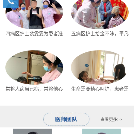
详情咨
询我们
400-
6591900
四病区护士裴雯雯为患者准
五病区护士拾金不昧，平凡
备生日惊喜
里传递正能量...
常将人病当已病，常将他心
生命需要精心呵护，患者需
比我心
要暖心关怀
查看更多>>