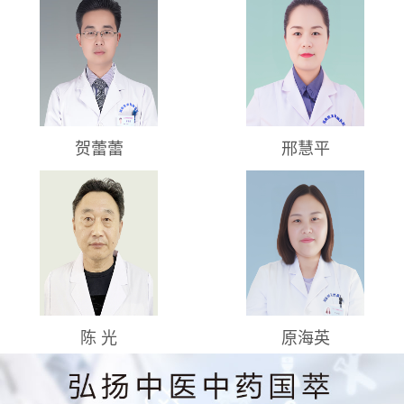
贺蕾蕾
邢慧平
陈 光
原海英