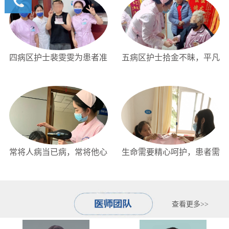
详情咨
询我们
400-
6591900
四病区护士裴雯雯为患者准
五病区护士拾金不昧，平凡
备生日惊喜
里传递正能量...
常将人病当已病，常将他心
生命需要精心呵护，患者需
比我心
要暖心关怀
查看更多>>