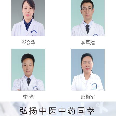
岑会华
李军建
李 光
邢梅军