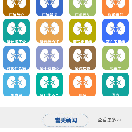
医院简介
医院新闻
医师团队
联系我们
肾功能不全
肾病综合征
糖尿病肾病
高血压肾病
过敏性紫癜
肾小球肾炎
肾病检查
尿毒症
蛋白尿
肾功能不全
肌酐
潜血
查看更多>>