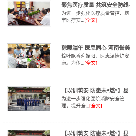
聚焦医疗质量 共筑安全防线-
为进一步强化医疗质量管控、筑
鹤壁市中...
牢医疗安...
[全文]
粽暖端午 医患同心 河南誉美
粽叶飘香迎端阳，医患温情护安
肾病医...
康。为传...
[全文]
【以训筑安 防患未“燃”】县
为进一步强化医院消防安全管
消防救援...
理，提升全...
[全文]
【以训筑安 防患未“燃”】县