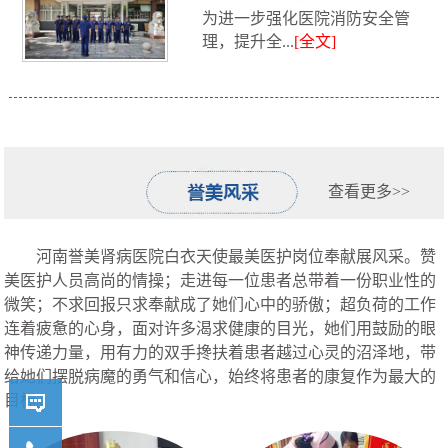
为进一步强化医院消防安全管
消防救援...
理，提升全...
[全文]
查看更多>>
河南誉美肾病医院白衣天使最美医护岗位奉献展风采。赞
美医护人员高尚的情操；走进每一位患者总带着一份职业性的
微笑；不求回报只求奉献成了她们心中的骄傲；超负荷的工作
连着疲惫的心身，面对许多渴求健康的目光，她们用鼓励的眼
神传递力量，用有力的双手搀扶着患者越过心灵的沼泽地，带
给她们摆脱病魔的勇气和信心，始终将患者的康复作为最大的
目标。